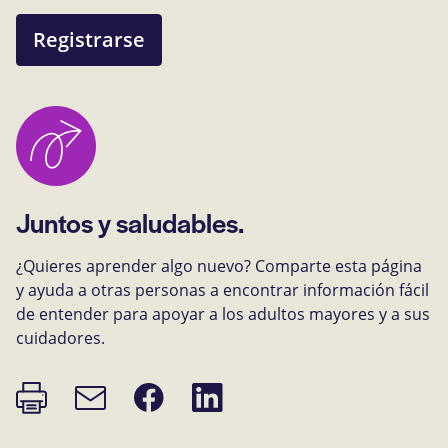
Registrarse
Juntos y saludables.
¿Quieres aprender algo nuevo? Comparte esta página
y ayuda a otras personas a encontrar información fácil
de entender para apoyar a los adultos mayores y a sus
cuidadores.
Imprimir
Compartir
Compartir
Enlace
página
en
en
de
Facebook
LinkedIn
correo
electrónico