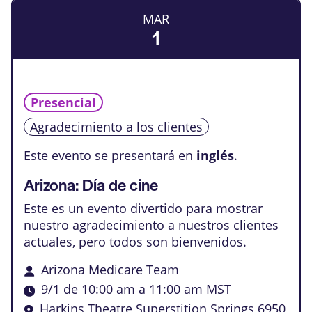
vistas
eventos
MAR
de
1
Events
Presencial
Agradecimiento a los clientes
Este evento se presentará en
inglés
.
Arizona: Día de cine
Este es un evento divertido para mostrar
nuestro agradecimiento a nuestros clientes
actuales, pero todos son bienvenidos.
Arizona Medicare Team
9/1 de 10:00 am
a
11:00 am
MST
Harkins Theatre Superstition Springs
6950