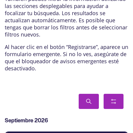
las secciones desplegables para ayudar a
focalizar tu búsqueda. Los resultados se
actualizan automáticamente. Es posible que
tengas que borrar los filtros antes de seleccionar
filtros nuevos.
Al hacer clic en el botón “Registrarse”, aparece un
formulario emergente. Si no lo ves, asegúrate de
que el bloqueador de avisos emergentes esté
desactivado.
Navegación
Buscar
Mostra
de
filtros
búsqueda
Lista
Septiembre 2026
y
de