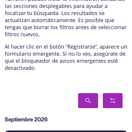
las secciones desplegables para ayudar a
focalizar tu búsqueda. Los resultados se
actualizan automáticamente. Es posible que
tengas que borrar los filtros antes de seleccionar
filtros nuevos.
Al hacer clic en el botón “Registrarse”, aparece un
formulario emergente. Si no lo ves, asegúrate de
que el bloqueador de avisos emergentes esté
desactivado.
Navegación
Buscar
Mostra
de
filtros
búsqueda
Lista
Septiembre 2026
y
de