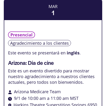
vistas
eventos
MAR
de
1
Events
Presencial
Agradecimiento a los clientes
Este evento se presentará en
inglés
.
Arizona: Día de cine
Este es un evento divertido para mostrar
nuestro agradecimiento a nuestros clientes
actuales, pero todos son bienvenidos.
Arizona Medicare Team
9/1 de 10:00 am
a
11:00 am
MST
Harkins Theatre Superstition Springs
6950