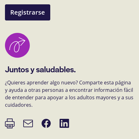
Registrarse
Juntos y saludables.
¿Quieres aprender algo nuevo? Comparte esta página
y ayuda a otras personas a encontrar información fácil
de entender para apoyar a los adultos mayores y a sus
cuidadores.
Imprimir
Compartir
Compartir
Enlace
página
en
en
de
Facebook
LinkedIn
correo
electrónico