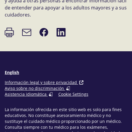
y ayuda a otras personas a encontrar información fácil
de entender para apoyar a los adultos mayores y a sus
cuidadores.
Imprimir
Compartir
Compartir
Enlace
página
en
en
de
Facebook
LinkedIn
correo
electrónico
English
Información legal y sobre privacidad
Aviso sobre no discriminación
Asistencia idiomática
Cookie Settings
La información ofrecida en este sitio web es solo para fines
educativos. No constituye asesoramiento médico y no
sustituye el cuidado médico proporcionado por un médico.
Consulta siempre con tu médico para los exámenes,