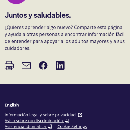
Juntos y saludables.
¿Quieres aprender algo nuevo? Comparte esta página
y ayuda a otras personas a encontrar información fácil
de entender para apoyar a los adultos mayores y a sus
cuidadores.
Imprimir
Compartir
Compartir
Enlace
página
en
en
de
Facebook
LinkedIn
correo
electrónico
English
Información legal y sobre privacidad
Aviso sobre no discriminación
Asistencia idiomática
Cookie Settings