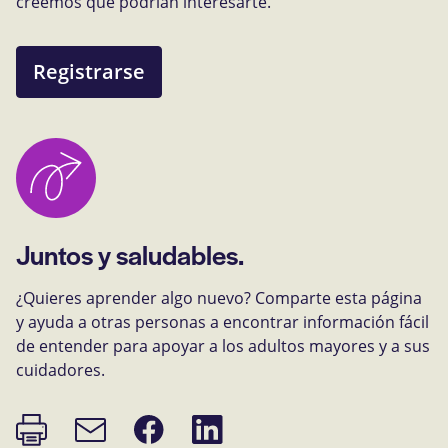
creemos que podrían interesarte.
Registrarse
Juntos y saludables.
¿Quieres aprender algo nuevo? Comparte esta página
y ayuda a otras personas a encontrar información fácil
de entender para apoyar a los adultos mayores y a sus
cuidadores.
Imprimir
Compartir
Compartir
Enlace
página
en
en
de