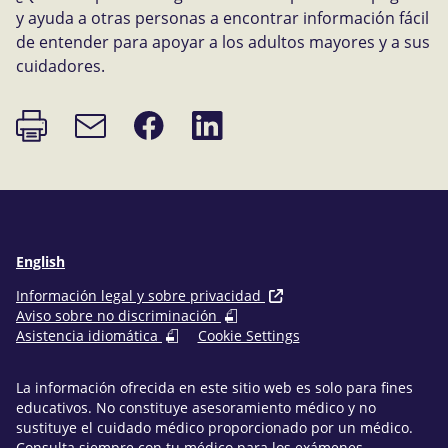
y ayuda a otras personas a encontrar información fácil
de entender para apoyar a los adultos mayores y a sus
cuidadores.
Imprimir
Compartir
Compartir
Enlace
página
en
en
de
Facebook
LinkedIn
correo
electrónico
English
Información legal y sobre privacidad
Aviso sobre no discriminación
Asistencia idiomática
Cookie Settings
La información ofrecida en este sitio web es solo para fines
educativos. No constituye asesoramiento médico y no
sustituye el cuidado médico proporcionado por un médico.
Consulta siempre con tu médico para los exámenes,