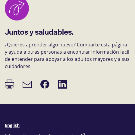
Juntos y saludables.
¿Quieres aprender algo nuevo? Comparte esta página
y ayuda a otras personas a encontrar información fácil
de entender para apoyar a los adultos mayores y a sus
cuidadores.
Imprimir
Compartir
Compartir
Enlace
página
en
en
de
Facebook
LinkedIn
correo
electrónico
English