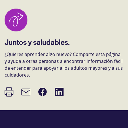
Juntos y saludables.
¿Quieres aprender algo nuevo? Comparte esta página
y ayuda a otras personas a encontrar información fácil
de entender para apoyar a los adultos mayores y a sus
cuidadores.
Imprimir
Compartir
Compartir
Enlace
página
en
en
de
Facebook
LinkedIn
correo
electrónico