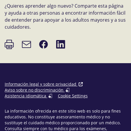
¿Quieres aprender algo nuevo? Comparte esta página
y ayuda a otras personas a encontrar información fácil
de entender para apoyar a los adultos mayores y a sus
cuidadores.
Imprimir
Compartir
Compartir
Enlace
página
en
en
de
Facebook
LinkedIn
correo
electrónico
Información legal y sobre privacidad
Aviso sobre no discriminación
Asistencia idiomática
Cookie Settings
La información ofrecida en este sitio web es solo para fines
educativos. No constituye asesoramiento médico y no
sustituye el cuidado médico proporcionado por un médico.
Consulta siempre con tu médico para los exámenes,