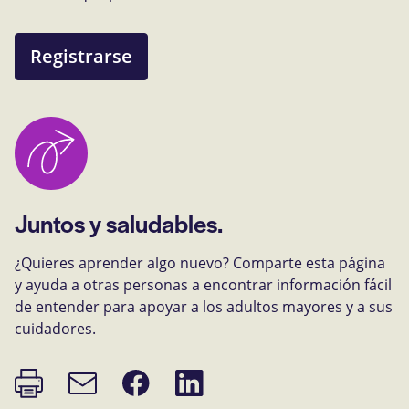
Registrarse
Juntos y saludables.
¿Quieres aprender algo nuevo? Comparte esta página
y ayuda a otras personas a encontrar información fácil
de entender para apoyar a los adultos mayores y a sus
cuidadores.
Imprimir
Compartir
Compartir
Enlace
página
en
en
de
Facebook
LinkedIn
correo