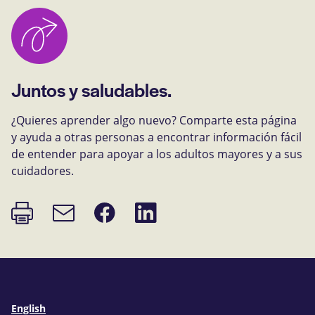
Juntos y saludables.
¿Quieres aprender algo nuevo? Comparte esta página
y ayuda a otras personas a encontrar información fácil
de entender para apoyar a los adultos mayores y a sus
cuidadores.
Imprimir
Compartir
Compartir
Enlace
página
en
en
de
Facebook
LinkedIn
correo
electrónico
English