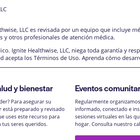
LLC
lthwise, LLC es revisada por un equipo que incluye m
os y otros profesionales de atención médica.
o. Ignite Healthwise, LLC, niega toda garantía y resp
ed acepta los
Términos de Uso
. Aprenda
cómo desarr
alud y bienestar
Eventos comunitar
nder? Para asegurar su
Regularmente organizamos 
ar está preparado y revisado
informado, conectado e ins
ue uses este recurso para
sesiones virtuales en las q
 tus seres queridos.
hogar. Consulta nuestro ca