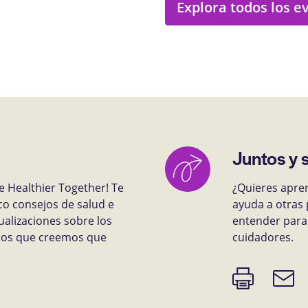
Explora todos los e
Juntos y 
e Healthier Together! Te
¿Quieres apre
co consejos de salud e
ayuda a otras 
ualizaciones sobre los
entender para 
rsos que creemos que
cuidadores.
Imprimir
Enlace
página
de
correo
electr