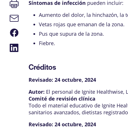
Imprimir
Síntomas de infección
pueden incluir:
página
Aumento del dolor, la hinchazón, la 
Enlace
de
Vetas rojas que emanan de la zona.
correo
Compartir
electrónico
Pus que supura de la zona.
en
Facebook
Fiebre.
Compartir
en
LinkedIn
Créditos
Revisado:
24 octubre, 2024
Autor:
El personal de Ignite Healthwise, 
Comité de revisión clínica
Todo el material educativo de Ignite Hea
sanitarios avanzados, dietistas registrad
Revisado:
24 octubre, 2024