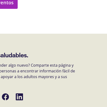
ventos
saludables.
nder algo nuevo? Comparte esta página y
personas a encontrar información fácil de
apoyar a los adultos mayores y a sus
Compartir
Compartir
en
en
Facebook
LinkedIn
ónico