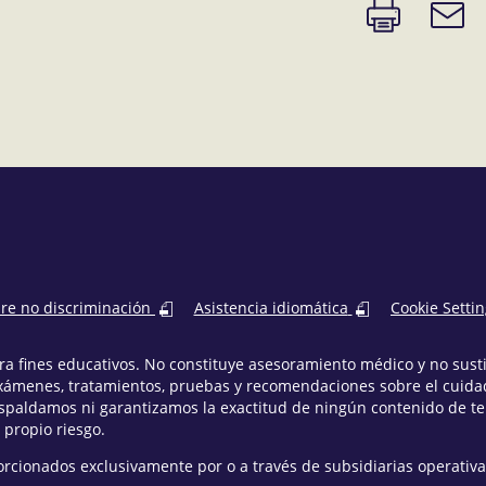
Imprimir
Enlace
página
de
correo
electr
bre no discriminación
Asistencia idiomática
Cookie Setti
para fines educativos. No constituye asesoramiento médico y no sus
xámenes, tratamientos, pruebas y recomendaciones sobre el cuidad
espaldamos ni garantizamos la exactitud de ningún contenido de t
 propio riesgo.
orcionados exclusivamente por o a través de subsidiarias operativa