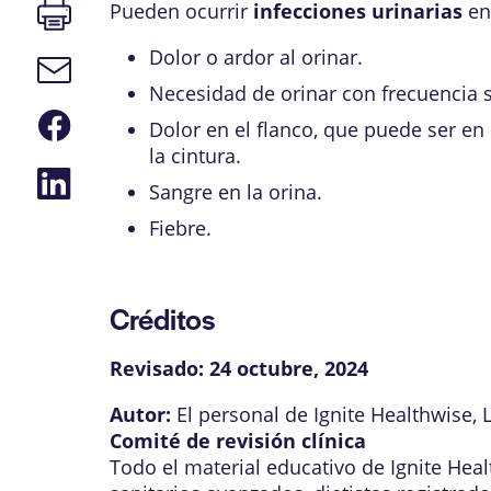
Imprimir
Pueden ocurrir
infecciones urinarias
en 
página
Dolor o ardor al orinar.
Enlace
de
Necesidad de orinar con frecuencia 
correo
Compartir
electrónico
Dolor en el flanco, que puede ser en 
en
la cintura.
Facebook
Compartir
Sangre en la orina.
en
LinkedIn
Fiebre.
Créditos
Revisado:
24 octubre, 2024
Autor:
El personal de Ignite Healthwise, 
Comité de revisión clínica
Todo el material educativo de Ignite Hea