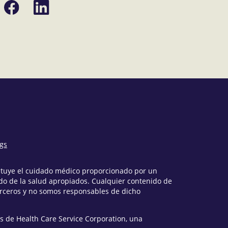
Compartir
Compartir
en
en
Facebook
LinkedIn
ónico
ngs
tituye el cuidado médico proporcionado por un
o de la salud apropiados. Cualquier contenido de
erceros y no somos responsables de dicho
s de Health Care Service Corporation, una