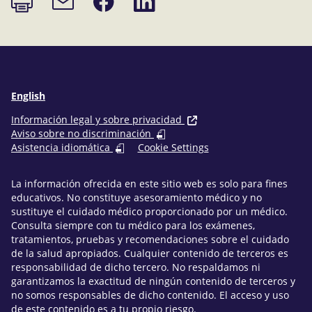
página
en
en
de
Facebook
LinkedIn
correo
electrónico
English
Información legal y sobre privacidad
Aviso sobre no discriminación
Asistencia idiomática
Cookie Settings
La información ofrecida en este sitio web es solo para fines
educativos. No constituye asesoramiento médico y no
sustituye el cuidado médico proporcionado por un médico.
Consulta siempre con tu médico para los exámenes,
tratamientos, pruebas y recomendaciones sobre el cuidado
de la salud apropiados. Cualquier contenido de terceros es
responsabilidad de dicho tercero. No respaldamos ni
garantizamos la exactitud de ningún contenido de terceros y
no somos responsables de dicho contenido. El acceso y uso
de este contenido es a tu propio riesgo.