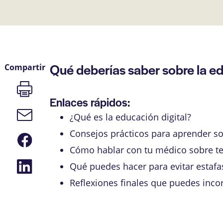
Qué deberías saber sobre la ed
Compartir
Imprimir
página
Enlaces rápidos:
Enlace
¿Qué es la educación digital?
de
correo
Consejos prácticos para aprender s
Compartir
electrónico
en
Cómo hablar con tu médico sobre t
Facebook
Compartir
Qué puedes hacer para evitar estafa
en
LinkedIn
Reflexiones finales que puedes inco