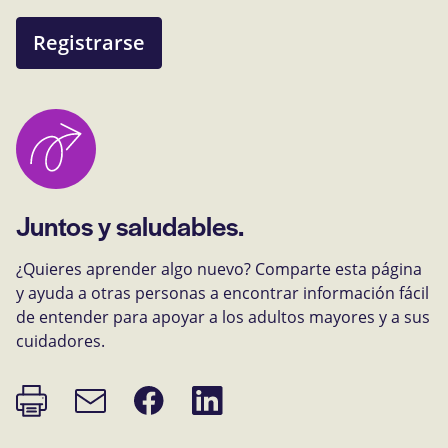
Registrarse
Juntos y saludables.
¿Quieres aprender algo nuevo? Comparte esta página
y ayuda a otras personas a encontrar información fácil
de entender para apoyar a los adultos mayores y a sus
cuidadores.
Imprimir
Compartir
Compartir
Enlace
página
en
en
de
Facebook
LinkedIn
correo
electrónico