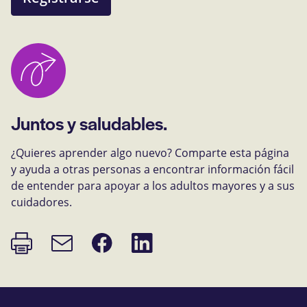
Juntos y saludables.
¿Quieres aprender algo nuevo? Comparte esta página
y ayuda a otras personas a encontrar información fácil
de entender para apoyar a los adultos mayores y a sus
cuidadores.
Imprimir
Compartir
Compartir
Enlace
página
en
en
de
Facebook
LinkedIn
correo
electrónico