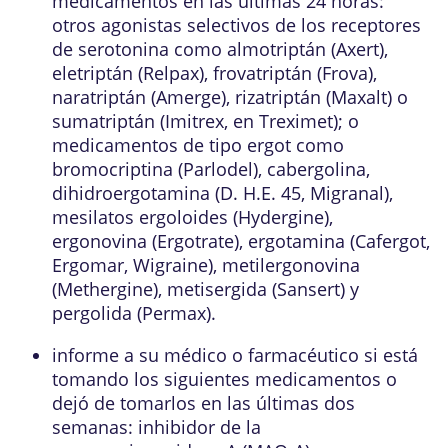
medicamentos en las últimas 24 horas:
otros agonistas selectivos de los receptores
de serotonina como almotriptán (Axert),
eletriptán (Relpax), frovatriptán (Frova),
naratriptán (Amerge), rizatriptán (Maxalt) o
sumatriptán (Imitrex, en Treximet); o
medicamentos de tipo ergot como
bromocriptina (Parlodel), cabergolina,
dihidroergotamina (D. H.E. 45, Migranal),
mesilatos ergoloides (Hydergine),
ergonovina (Ergotrate), ergotamina (Cafergot,
Ergomar, Wigraine), metilergonovina
(Methergine), metisergida (Sansert) y
pergolida (Permax).
informe a su médico o farmacéutico si está
tomando los siguientes medicamentos o
dejó de tomarlos en las últimas dos
semanas: inhibidor de la