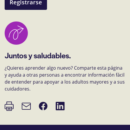
Registrarse
Juntos y saludables.
¿Quieres aprender algo nuevo? Comparte esta página
y ayuda a otras personas a encontrar información fácil
de entender para apoyar a los adultos mayores y a sus
cuidadores.
Imprimir
Compartir
Compartir
Enlace
página
en
en
de
Facebook
LinkedIn
correo
electrónico