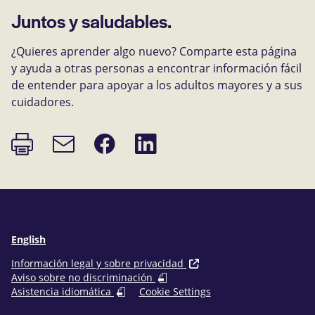
Juntos y saludables.
¿Quieres aprender algo nuevo? Comparte esta página
y ayuda a otras personas a encontrar información fácil
de entender para apoyar a los adultos mayores y a sus
cuidadores.
Imprimir
Compartir
Compartir
Enlace
página
en
en
de
Facebook
LinkedIn
correo
electrónico
English
Información legal y sobre privacidad
Aviso sobre no discriminación
Asistencia idiomática
Cookie Settings