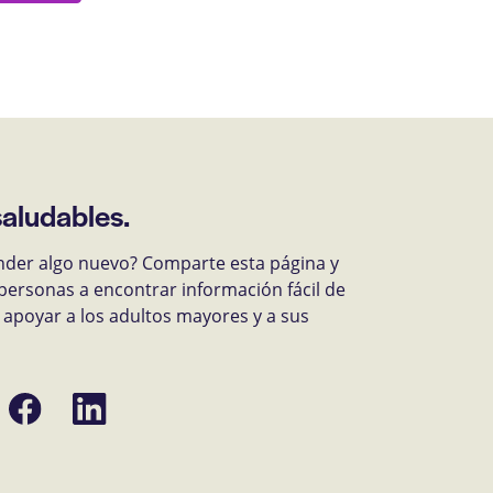
saludables.
nder algo nuevo? Comparte esta página y
personas a encontrar información fácil de
apoyar a los adultos mayores y a sus
Compartir
Compartir
en
en
Facebook
LinkedIn
ónico