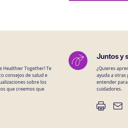
Juntos y 
e Healthier Together! Te
¿Quieres apre
co consejos de salud e
ayuda a otras 
ualizaciones sobre los
entender para 
rsos que creemos que
cuidadores.
Imprimir
Enlace
página
de
correo
electr