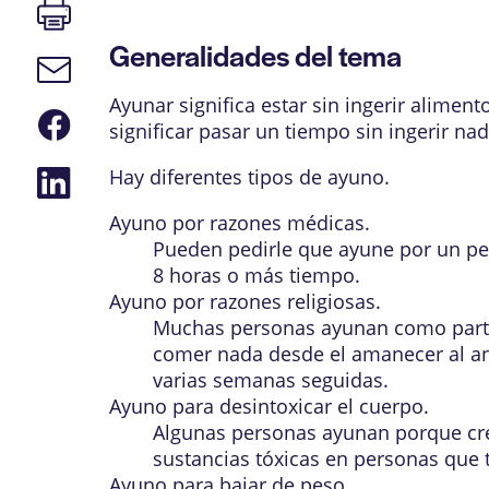
Imprimir
página
Generalidades del tema
Enlace
de
correo
Ayunar significa estar sin ingerir alime
Compartir
electrónico
significar pasar un tiempo sin ingerir na
en
Facebook
Compartir
Hay diferentes tipos de ayuno.
en
LinkedIn
Ayuno por razones médicas.
Pueden pedirle que ayune por un p
8 horas o más tiempo.
Ayuno por razones religiosas.
Muchas personas ayunan como parte 
comer nada desde el amanecer al an
varias semanas seguidas.
Ayuno para desintoxicar el cuerpo.
Algunas personas ayunan porque cre
sustancias tóxicas en personas que t
Ayuno para bajar de peso.