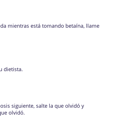
ada mientras está tomando betaína, llame
?
 dietista.
sis siguiente, salte la que olvidó y
ue olvidó.