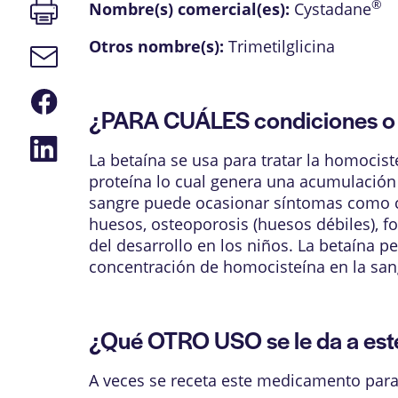
Imprimir
®
Nombre(s) comercial(es):
Cystadane
página
Otros nombre(s):
Trimetilglicina
Enlace
de
correo
Compartir
electrónico
en
¿PARA CUÁLES condiciones o 
Facebook
Compartir
en
La betaína se usa para tratar la homocis
LinkedIn
proteína lo cual genera una acumulación 
sangre puede ocasionar síntomas como can
huesos, osteoporosis (huesos débiles), 
del desarrollo en los niños. La betaína 
concentración de homocisteína en la san
¿Qué OTRO USO se le da a es
A veces se receta este medicamento para