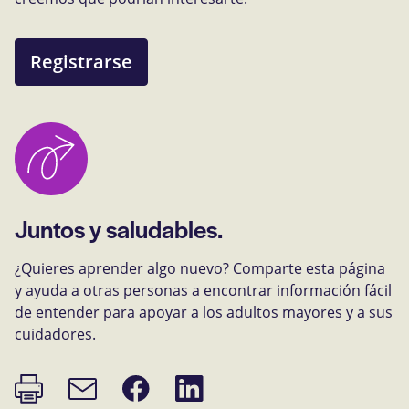
Registrarse
Juntos y saludables.
¿Quieres aprender algo nuevo? Comparte esta página
y ayuda a otras personas a encontrar información fácil
de entender para apoyar a los adultos mayores y a sus
cuidadores.
Imprimir
Compartir
Compartir
Enlace
página
en
en
de