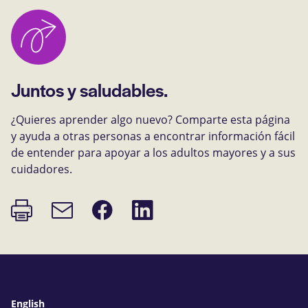
Juntos y saludables.
¿Quieres aprender algo nuevo? Comparte esta página
y ayuda a otras personas a encontrar información fácil
de entender para apoyar a los adultos mayores y a sus
cuidadores.
Imprimir
Compartir
Compartir
Enlace
página
en
en
de
Facebook
LinkedIn
correo
electrónico
English