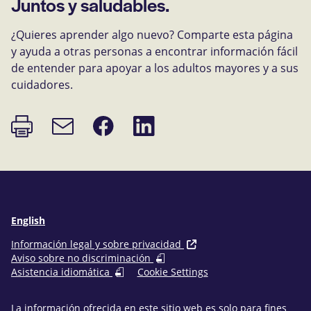
Juntos y saludables.
¿Quieres aprender algo nuevo? Comparte esta página
y ayuda a otras personas a encontrar información fácil
de entender para apoyar a los adultos mayores y a sus
cuidadores.
Imprimir
Compartir
Compartir
Enlace
página
en
en
de
Facebook
LinkedIn
correo
electrónico
English
Información legal y sobre privacidad
Aviso sobre no discriminación
Asistencia idiomática
Cookie Settings
La información ofrecida en este sitio web es solo para fines