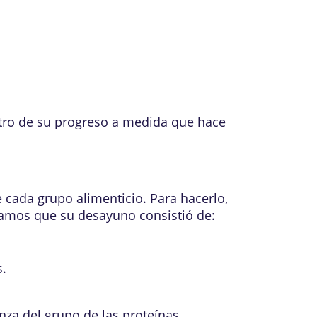
istro de su progreso a medida que hace
 cada grupo alimenticio. Para hacerlo,
igamos que su desayuno consistió de:
s.
nza del grupo de las proteínas.