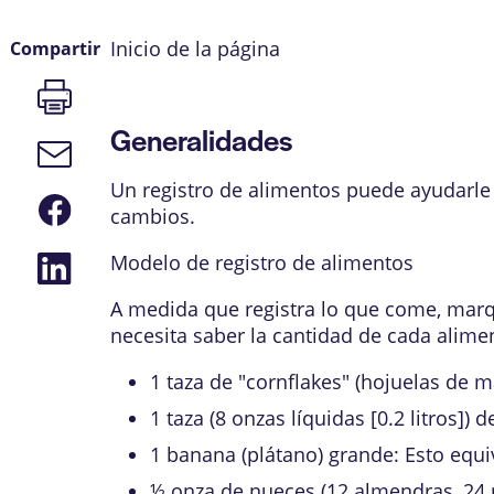
Inicio de la página
Compartir
Imprimir
página
Generalidades
Enlace
de
correo
Un registro de alimentos puede ayudarle 
Compartir
electrónico
cambios.
en
Facebook
Compartir
Modelo de registro de alimentos
en
LinkedIn
A medida que registra lo que come, marqu
necesita saber la cantidad de cada alime
1 taza de "cornflakes" (hojuelas de m
1 taza (8 onzas líquidas [0.2 litros]) 
1 banana (plátano) grande: Esto equiv
½ onza de nueces (12 almendras, 24 p