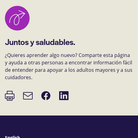
Juntos y saludables.
¿Quieres aprender algo nuevo? Comparte esta página
y ayuda a otras personas a encontrar información fácil
de entender para apoyar a los adultos mayores y a sus
cuidadores.
Imprimir
Compartir
Compartir
Enlace
página
en
en
de
Facebook
LinkedIn
correo
electrónico
English