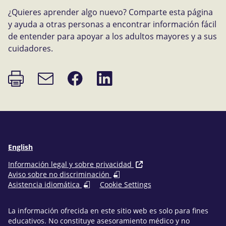
¿Quieres aprender algo nuevo? Comparte esta página
y ayuda a otras personas a encontrar información fácil
de entender para apoyar a los adultos mayores y a sus
cuidadores.
Imprimir
Compartir
Compartir
Enlace
página
en
en
de
Facebook
LinkedIn
correo
electrónico
English
Información legal y sobre privacidad
Aviso sobre no discriminación
Asistencia idiomática
Cookie Settings
La información ofrecida en este sitio web es solo para fines
educativos. No constituye asesoramiento médico y no