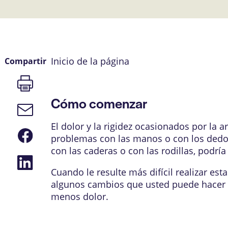
Inicio de la página
Compartir
Imprimir
página
Cómo comenzar
Enlace
de
correo
El dolor y la rigidez ocasionados por la art
Compartir
electrónico
problemas con las manos o con los dedos, 
en
Facebook
con las caderas o con las rodillas, podría 
Compartir
en
Cuando le resulte más difícil realizar est
LinkedIn
algunos cambios que usted puede hacer e
menos dolor.