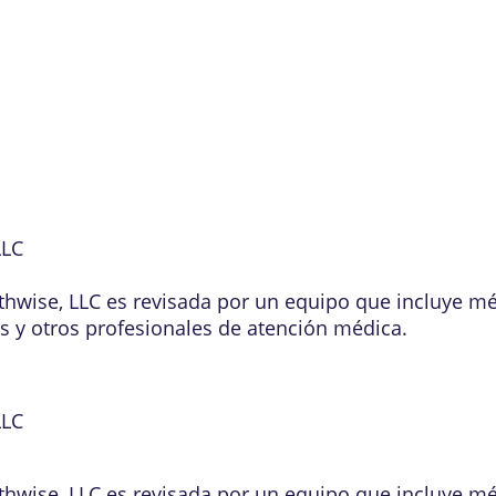
LLC
lthwise, LLC es revisada por un equipo que incluye m
os y otros profesionales de atención médica.
LLC
lthwise, LLC es revisada por un equipo que incluye m