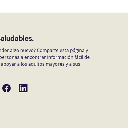
saludables.
nder algo nuevo? Comparte esta página y
personas a encontrar información fácil de
apoyar a los adultos mayores y a sus
Compartir
Compartir
en
en
Facebook
LinkedIn
ónico