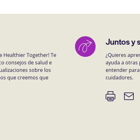
Juntos y 
e Healthier Together! Te
¿Quieres apre
co consejos de salud e
ayuda a otras 
ualizaciones sobre los
entender para 
rsos que creemos que
cuidadores.
Imprimir
Enlace
página
de
correo
electr