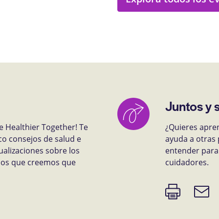
Juntos y 
e Healthier Together! Te
¿Quieres apre
co consejos de salud e
ayuda a otras 
ualizaciones sobre los
entender para 
rsos que creemos que
cuidadores.
Imprimir
Enlace
página
de
correo
electr