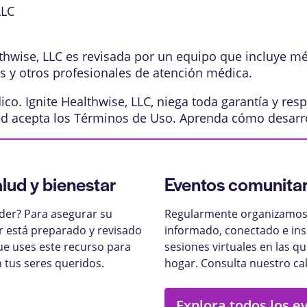
LLC
lthwise, LLC es revisada por un equipo que incluye m
os y otros profesionales de atención médica.
o. Ignite Healthwise, LLC, niega toda garantía y resp
ed acepta los
Términos de Uso
. Aprenda
cómo desarr
alud y bienestar
Eventos comunitar
nder? Para asegurar su
Regularmente organizamos 
ar está preparado y revisado
informado, conectado e ins
ue uses este recurso para
sesiones virtuales en las q
 tus seres queridos.
hogar. Consulta nuestro ca
Explora todos los e