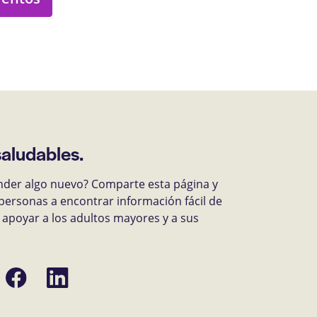
saludables.
nder algo nuevo? Comparte esta página y
personas a encontrar información fácil de
apoyar a los adultos mayores y a sus
Compartir
Compartir
en
en
Facebook
LinkedIn
ónico