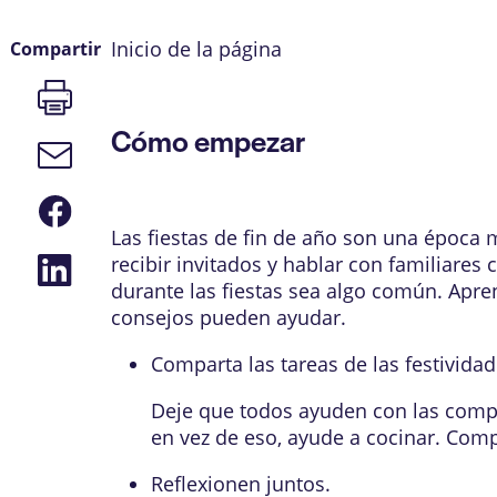
Inicio de la página
Compartir
Imprimir
página
Cómo empezar
Enlace
de
correo
Compartir
electrónico
en
Las fiestas de fin de año son una época 
Facebook
Compartir
recibir invitados y hablar con familiare
en
durante las fiestas sea algo común. Apren
LinkedIn
consejos pueden ayudar.
Comparta las tareas de las festividad
Deje que todos ayuden con las compras
en vez de eso, ayude a cocinar. Compa
Reflexionen juntos.