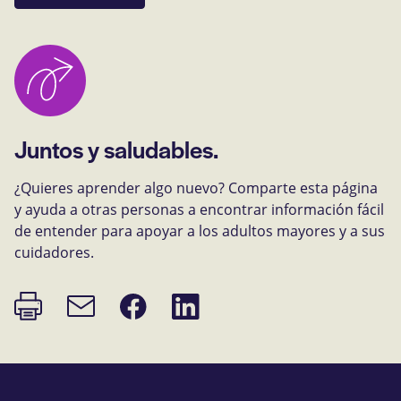
Juntos y saludables.
¿Quieres aprender algo nuevo? Comparte esta página
y ayuda a otras personas a encontrar información fácil
de entender para apoyar a los adultos mayores y a sus
cuidadores.
Imprimir
Compartir
Compartir
Enlace
página
en
en
de
Facebook
LinkedIn
correo
electrónico