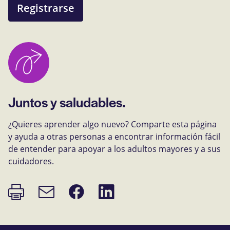
Registrarse
Juntos y saludables.
¿Quieres aprender algo nuevo? Comparte esta página
y ayuda a otras personas a encontrar información fácil
de entender para apoyar a los adultos mayores y a sus
cuidadores.
Imprimir
Compartir
Compartir
Enlace
página
en
en
de
Facebook
LinkedIn
correo
electrónico