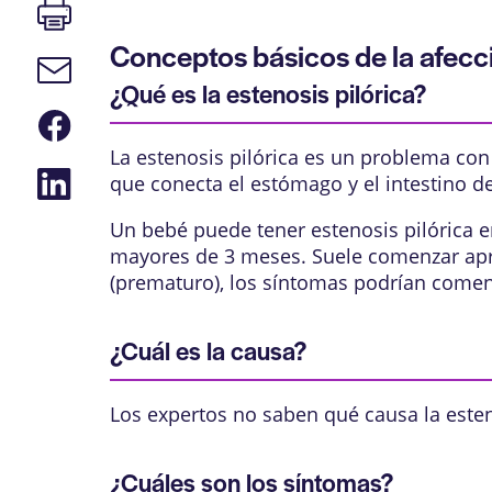
Imprimir
página
Conceptos básicos de la afecc
Enlace
de
¿Qué es la estenosis pilórica?
correo
Compartir
electrónico
en
La estenosis pilórica es un problema co
Facebook
Compartir
que conecta el estómago y el intestino d
en
LinkedIn
Un bebé puede tener estenosis pilórica 
mayores de 3 meses. Suele comenzar apr
(prematuro), los síntomas podrían comen
¿Cuál es la causa?
Los expertos no saben qué causa la esteno
¿Cuáles son los síntomas?