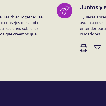
Juntos y 
e Healthier Together! Te
¿Quieres apre
co consejos de salud e
ayuda a otras 
ualizaciones sobre los
entender para 
rsos que creemos que
cuidadores.
Imprimir
Enlace
página
de
correo
electr