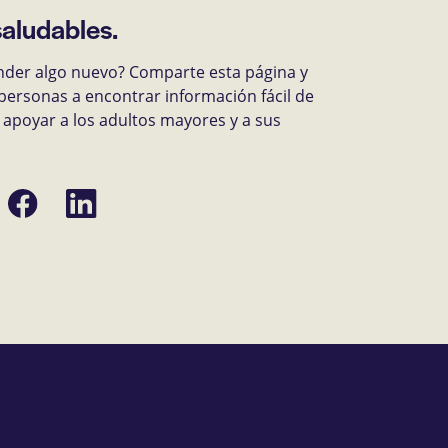
saludables.
nder algo nuevo? Comparte esta página y
personas a encontrar información fácil de
apoyar a los adultos mayores y a sus
Compartir
Compartir
en
en
Facebook
LinkedIn
ónico