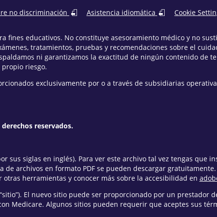
bre no discriminación
Asistencia idiomática
Cookie Setti
para fines educativos. No constituye asesoramiento médico y no sus
xámenes, tratamientos, pruebas y recomendaciones sobre el cuidad
espaldamos ni garantizamos la exactitud de ningún contenido de t
 propio riesgo.
orcionados exclusivamente por o a través de subsidiarias operativa
s derechos reservados.
r sus siglas en inglés). Para ver este archivo tal vez tengas que i
ra de archivos en formato PDF se pueden descargar gratuitamente
 otras herramientas y conocer más sobre la accesibilidad en
adob
“sitio”). El nuevo sitio puede ser proporcionado por un prestador de
con Medicare. Algunos sitios pueden requerir que aceptes sus térmi