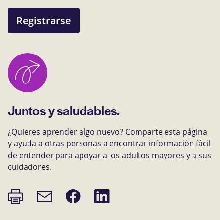
Registrarse
Juntos y saludables.
¿Quieres aprender algo nuevo? Comparte esta página
y ayuda a otras personas a encontrar información fácil
de entender para apoyar a los adultos mayores y a sus
cuidadores.
Imprimir
Compartir
Compartir
Enlace
página
en
en
de
Facebook
LinkedIn
correo
electrónico