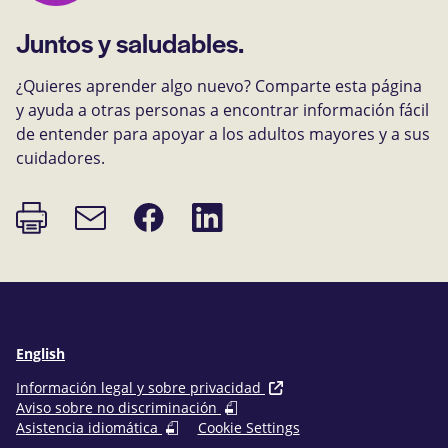
Juntos y saludables.
¿Quieres aprender algo nuevo? Comparte esta página
y ayuda a otras personas a encontrar información fácil
de entender para apoyar a los adultos mayores y a sus
cuidadores.
Imprimir
Compartir
Compartir
Enlace
página
en
en
de
Facebook
LinkedIn
correo
electrónico
English
Información legal y sobre privacidad
Aviso sobre no discriminación
Asistencia idiomática
Cookie Settings