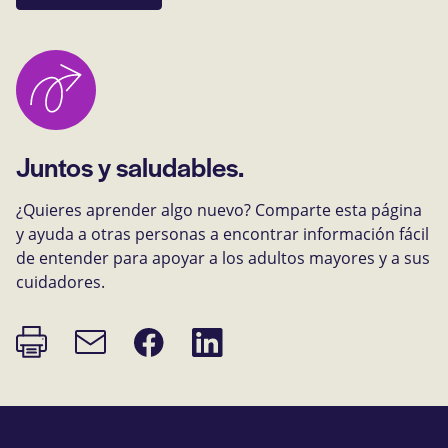
Juntos y saludables.
¿Quieres aprender algo nuevo? Comparte esta página
y ayuda a otras personas a encontrar información fácil
de entender para apoyar a los adultos mayores y a sus
cuidadores.
Imprimir
Compartir
Compartir
Enlace
página
en
en
de
Facebook
LinkedIn
correo
electrónico