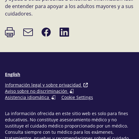
de entender para apoyar a los adultos mayores y a sus
cuidadores.
Imprimir
Compartir
Compartir
Enlace
página
en
en
de
Facebook
LinkedIn
correo
electrónico
English
Información legal y sobre privacidad
Aviso sobre no discriminación
Asistencia idiomática
Cookie Settings
La información ofrecida en este sitio web es solo para fines
educativos. No constituye asesoramiento médico y no
sustituye el cuidado médico proporcionado por un médico.
Consulta siempre con tu médico para los exámenes,
tratamientos, pruebas y recomendaciones sobre el cuidado