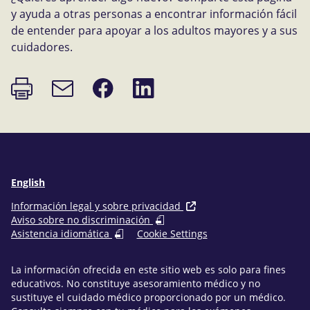
y ayuda a otras personas a encontrar información fácil
de entender para apoyar a los adultos mayores y a sus
cuidadores.
Imprimir
Compartir
Compartir
Enlace
página
en
en
de
Facebook
LinkedIn
correo
electrónico
English
Información legal y sobre privacidad
Aviso sobre no discriminación
Asistencia idiomática
Cookie Settings
La información ofrecida en este sitio web es solo para fines
educativos. No constituye asesoramiento médico y no
sustituye el cuidado médico proporcionado por un médico.