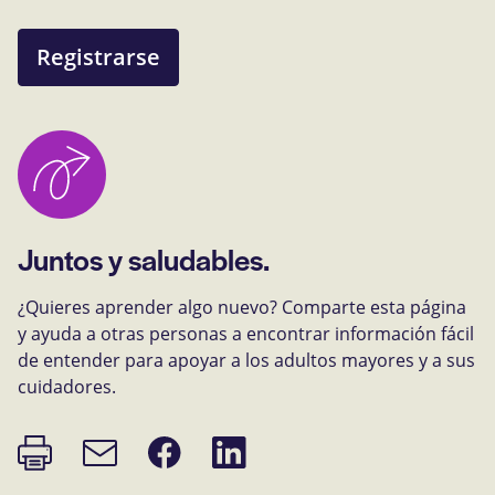
Registrarse
Juntos y saludables.
¿Quieres aprender algo nuevo? Comparte esta página
y ayuda a otras personas a encontrar información fácil
de entender para apoyar a los adultos mayores y a sus
cuidadores.
Imprimir
Compartir
Compartir
Enlace
página
en
en
de
Facebook
LinkedIn
correo