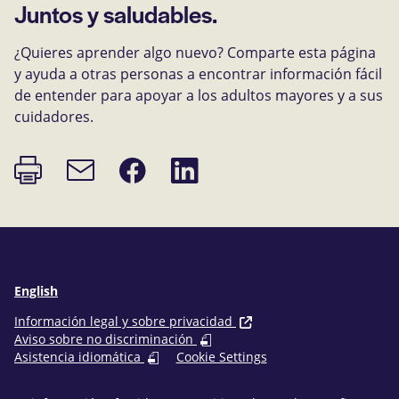
Juntos y saludables.
¿Quieres aprender algo nuevo? Comparte esta página
y ayuda a otras personas a encontrar información fácil
de entender para apoyar a los adultos mayores y a sus
cuidadores.
Imprimir
Compartir
Compartir
Enlace
página
en
en
de
Facebook
LinkedIn
correo
electrónico
English
Información legal y sobre privacidad
Aviso sobre no discriminación
Asistencia idiomática
Cookie Settings