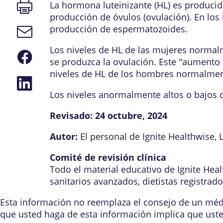
Imprimir
La hormona luteinizante (HL) es producida 
página
producción de óvulos (ovulación). En los
producción de espermatozoides.
Enlace
de
correo
Los niveles de HL de las mujeres normal
Compartir
electrónico
se produzca la ovulación. Este "aumento 
en
Facebook
niveles de HL de los hombres normalme
Compartir
en
Los niveles anormalmente altos o bajos 
LinkedIn
Revisado:
24 octubre, 2024
Autor:
El personal de Ignite Healthwise, 
Comité de revisión clínica
Todo el material educativo de Ignite Hea
sanitarios avanzados, dietistas registrad
Esta información no reemplaza el consejo de un médic
que usted haga de esta información implica que ust