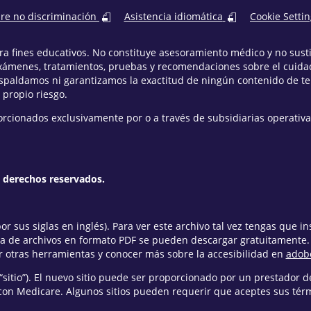
bre no discriminación
Asistencia idiomática
Cookie Setti
para fines educativos. No constituye asesoramiento médico y no sus
xámenes, tratamientos, pruebas y recomendaciones sobre el cuidad
espaldamos ni garantizamos la exactitud de ningún contenido de t
 propio riesgo.
orcionados exclusivamente por o a través de subsidiarias operativa
s derechos reservados.
r sus siglas en inglés). Para ver este archivo tal vez tengas que i
ra de archivos en formato PDF se pueden descargar gratuitamente
 otras herramientas y conocer más sobre la accesibilidad en
adob
“sitio”). El nuevo sitio puede ser proporcionado por un prestador de
con Medicare. Algunos sitios pueden requerir que aceptes sus térmi