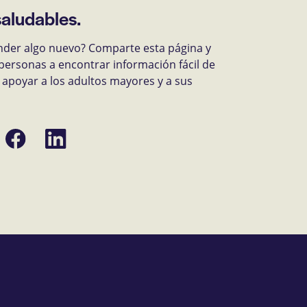
saludables.
nder algo nuevo? Comparte esta página y
personas a encontrar información fácil de
apoyar a los adultos mayores y a sus
Compartir
Compartir
en
en
Facebook
LinkedIn
ónico