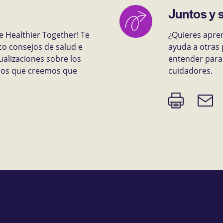
Juntos y 
e Healthier Together! Te
¿Quieres apre
co consejos de salud e
ayuda a otras 
ualizaciones sobre los
entender para 
rsos que creemos que
cuidadores.
Imprimir
Enlace
página
de
correo
electr