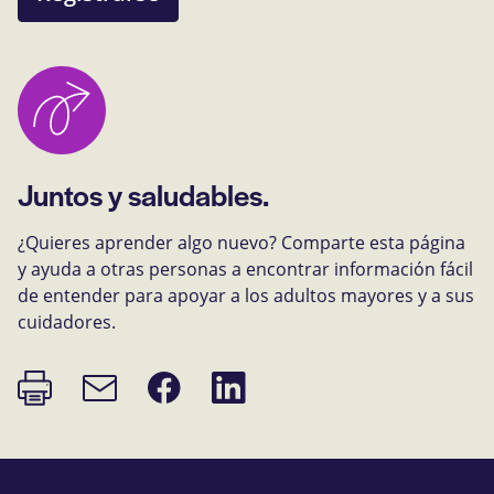
Juntos y saludables.
¿Quieres aprender algo nuevo? Comparte esta página
y ayuda a otras personas a encontrar información fácil
de entender para apoyar a los adultos mayores y a sus
cuidadores.
Imprimir
Compartir
Compartir
Enlace
página
en
en
de
Facebook
LinkedIn
correo
electrónico