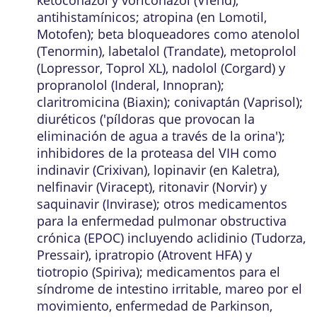
antihistamínicos; atropina (en Lomotil,
Motofen); beta bloqueadores como atenolol
(Tenormin), labetalol (Trandate), metoprolol
(Lopressor, Toprol XL), nadolol (Corgard) y
propranolol (Inderal, Innopran);
claritromicina (Biaxin); conivaptán (Vaprisol);
diuréticos ('píldoras que provocan la
eliminación de agua a través de la orina');
inhibidores de la proteasa del VIH como
indinavir (Crixivan), lopinavir (en Kaletra),
nelfinavir (Viracept), ritonavir (Norvir) y
saquinavir (Invirase); otros medicamentos
para la enfermedad pulmonar obstructiva
crónica (EPOC) incluyendo aclidinio (Tudorza,
Pressair), ipratropio (Atrovent HFA) y
tiotropio (Spiriva); medicamentos para el
síndrome de intestino irritable, mareo por el
movimiento, enfermedad de Parkinson,