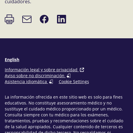
cuidadores.
Imprimir
Compartir
Compartir
Enlace
página
en
en
de
Facebook
LinkedIn
correo
electrónico
English
Información legal y sobre privacidad
Aviso sobre no discriminación
Asistencia idiomática
Cookie Settings
La información ofrecida en este sitio web es solo para fines
educativos. No constituye asesoramiento médico y no
sustituye el cuidado médico proporcionado por un médico.
Consulta siempre con tu médico para los exámenes,
tratamientos, pruebas y recomendaciones sobre el cuidado
de la salud apropiados. Cualquier contenido de terceros es
responsabilidad de dicho tercero. No respaldamos ni