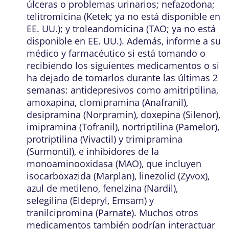
úlceras o problemas urinarios; nefazodona;
telitromicina (Ketek; ya no está disponible en
EE. UU.); y troleandomicina (TAO; ya no está
disponible en EE. UU.). Además, informe a su
médico y farmacéutico si está tomando o
recibiendo los siguientes medicamentos o si
ha dejado de tomarlos durante las últimas 2
semanas: antidepresivos como amitriptilina,
amoxapina, clomipramina (Anafranil),
desipramina (Norpramin), doxepina (Silenor),
imipramina (Tofranil), nortriptilina (Pamelor),
protriptilina (Vivactil) y trimipramina
(Surmontil), e inhibidores de la
monoaminooxidasa (MAO), que incluyen
isocarboxazida (Marplan), linezolid (Zyvox),
azul de metileno, fenelzina (Nardil),
selegilina (Eldepryl, Emsam) y
tranilcipromina (Parnate). Muchos otros
medicamentos también podrían interactuar