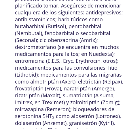
planificado tomar. Asegúrese de mencionar
cualquiera de los siguientes: antidepresivos;
antihistamínicos; barbitúricos como
butabarbital (Butisol), pentobarbital
(Nembutal), fenobarbital o secobarbital
(Seconal); ciclobenzaprina (Amrix);
dextrometorfano (se encuentra en muchos
medicamentos para la tos; en Nuedexta);
eritromicina (E.E.S., Eryc, Erythrocin, otros);
medicamentos para las convulsiones; litio
(Lithobid); medicamentos para las migrañas
como almotriptán (Axert), eletriptán (Relpax),
frovatriptán (Frova), naratriptán (Amerge),
rizatriptán (Maxalt), sumatriptán (Alsuma,
Imitrex, en Treximet) y zolmitriptán (Zomig);
mirtazapina (Remeron); bloqueadores de
serotonina 5HT
como alosetrón (Lotronex),
3
dolasetrón (Anzemet), granisetrón (Kytril),