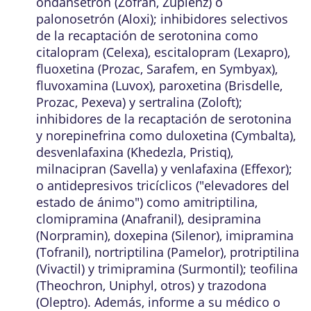
ondansetrón (Zofran, Zuplenz) o
palonosetrón (Aloxi); inhibidores selectivos
de la recaptación de serotonina como
citalopram (Celexa), escitalopram (Lexapro),
fluoxetina (Prozac, Sarafem, en Symbyax),
fluvoxamina (Luvox), paroxetina (Brisdelle,
Prozac, Pexeva) y sertralina (Zoloft);
inhibidores de la recaptación de serotonina
y norepinefrina como duloxetina (Cymbalta),
desvenlafaxina (Khedezla, Pristiq),
milnacipran (Savella) y venlafaxina (Effexor);
o antidepresivos tricíclicos ("elevadores del
estado de ánimo") como amitriptilina,
clomipramina (Anafranil), desipramina
(Norpramin), doxepina (Silenor), imipramina
(Tofranil), nortriptilina (Pamelor), protriptilina
(Vivactil) y trimipramina (Surmontil); teofilina
(Theochron, Uniphyl, otros) y trazodona
(Oleptro). Además, informe a su médico o