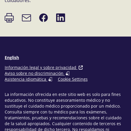
cuidadores.
Imprimir
Compartir
Compartir
Enlace
página
en
en
de
Facebook
LinkedIn
correo
electrónico
English
Información legal y sobre privacidad
Aviso sobre no discriminación
Asistencia idiomática
Cookie Settings
La información ofrecida en este sitio web es solo para fines
educativos. No constituye asesoramiento médico y no
sustituye el cuidado médico proporcionado por un médico.
Consulta siempre con tu médico para los exámenes,
tratamientos, pruebas y recomendaciones sobre el cuidado
de la salud apropiados. Cualquier contenido de terceros es
responsabilidad de dicho tercero. No respaldamos ni