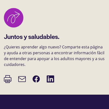
Juntos y saludables.
¿Quieres aprender algo nuevo? Comparte esta página
y ayuda a otras personas a encontrar información fácil
de entender para apoyar a los adultos mayores y a sus
cuidadores.
Imprimir
Compartir
Compartir
Enlace
página
en
en
de
Facebook
LinkedIn
correo
electrónico