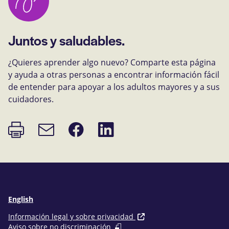
Juntos y saludables.
¿Quieres aprender algo nuevo? Comparte esta página
y ayuda a otras personas a encontrar información fácil
de entender para apoyar a los adultos mayores y a sus
cuidadores.
Imprimir
Compartir
Compartir
Enlace
página
en
en
de
Facebook
LinkedIn
correo
electrónico
English
Información legal y sobre privacidad
Aviso sobre no discriminación