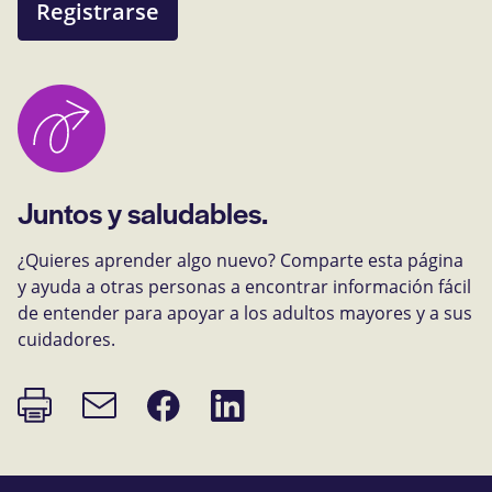
Registrarse
Juntos y saludables.
¿Quieres aprender algo nuevo? Comparte esta página
y ayuda a otras personas a encontrar información fácil
de entender para apoyar a los adultos mayores y a sus
cuidadores.
Imprimir
Compartir
Compartir
Enlace
página
en
en
de
Facebook
LinkedIn
correo
electrónico