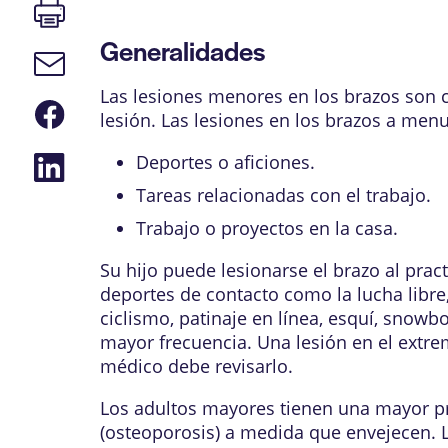
Imprimir
página
Generalidades
Enlace
de
correo
Las lesiones menores en los brazos son 
Compartir
electrónico
lesión. Las lesiones en los brazos a men
en
Facebook
Compartir
Deportes o aficiones.
en
Tareas relacionadas con el trabajo.
LinkedIn
Trabajo o proyectos en la casa.
Su hijo puede lesionarse el brazo al prac
deportes de contacto como la lucha libre
ciclismo, patinaje en línea, esquí, snow
mayor frecuencia. Una lesión en el extre
médico debe revisarlo.
Los adultos mayores tienen una mayor pr
(
osteoporosis
) a medida que envejecen. L