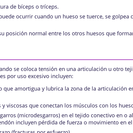
ra de bíceps o tríceps.
 puede ocurrir cuando un hueso se tuerce, se golpea 
su posición normal entre los otros huesos que forman
ando se coloca tensión en una articulación u otro t
nes por uso excesivo incluyen:
o que amortigua y lubrica la zona de la articulación 
s y viscosas que conectan los músculos con los hueso
rros (microdesgarros) en el tejido conectivo en o al
tendón incluyen pérdida de fuerza o movimiento en el
razo (
fracturas por esfuerzo
).