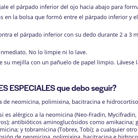
ale el párpado inferior del ojo hacia abajo para form
 en la bolsa que formó entre el párpado inferior y el 
contra el párpado inferior con su dedo durante 2 a 
inmediato. No lo limpie ni lo lave.
e su mejilla con un pañuelo de papel limpio. Lávese
ES ESPECIALES que debo seguir?
a de neomicina, polimixina, bacitracina e hidrocortis
 es alérgico a la neomicina (Neo-Fradin, Mycifradin, o
tros); antibióticos aminoglucósidos como amikacina; 
icina; y tobramicina (Tobrex, Tobi); a cualquier otr
sión de neomicina, polimixina, bacitracina e hidrocor