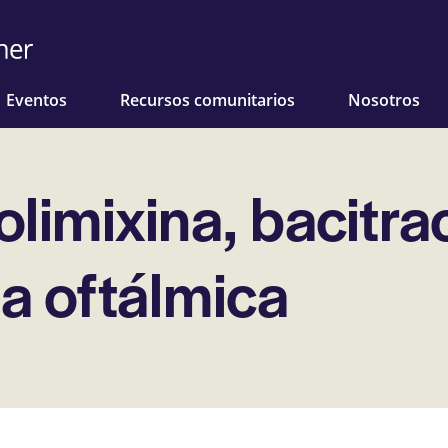
Eventos
Recursos comunitarios
Nosotros
limixina, bacitra
a oftálmica