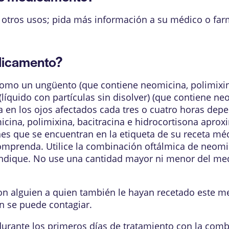
otros usos; pida más información a su médico o far
dicamento?
omo un ungüento (que contiene neomicina, polimixina,
líquido con partículas sin disolver) (que contiene ne
iza en los ojos afectados cada tres o cuatro horas d
icina, polimixina, bacitracina e hidrocortisona apr
ones que se encuentran en la etiqueta de su receta m
omprenda. Utilice la combinación oftálmica de neomic
ndique. No use una cantidad mayor ni menor del med
n alguien a quien también le hayan recetado este m
ón se puede contagiar.
rante los primeros días de tratamiento con la comb