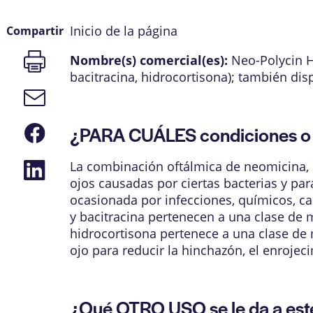
Inicio de la página
Compartir
Imprimir
Nombre(s) comercial(es):
Neo-Polycin 
página
bacitracina, hidrocortisona)
; también dis
Enlace
de
correo
Compartir
¿PARA CUÁLES condiciones o 
electrónico
en
Facebook
Compartir
La combinación oftálmica de neomicina, po
en
ojos causadas por ciertas bacterias y para
LinkedIn
ocasionada por infecciones, químicos, cal
y bacitracina pertenecen a una clase de 
hidrocortisona pertenece a una clase de 
ojo para reducir la hinchazón, el enrojeci
¿Qué OTRO USO se le da a es