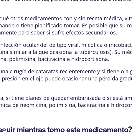
qué otros medicamentos con y sin receta médica, vit
mando o tiene planificado tomar. Es posible que su m
ente para saber si sufre efectos secundarios.
fección ocular del de tipo viral, micótica o micobacte
na similar a la que ocasiona la tuberculosis). Su méd
a, polimixina, bacitracina e hidrocortisona.
 una cirugía de cataratas recientemente y si tiene o 
presión en el ojo puede ocasionar una pérdida gradu
da, si tiene planes de quedar embarazada o si está
lmica de neomicina, polimixina, bacitracina e hidroco
guir mientras tomo este medicamento