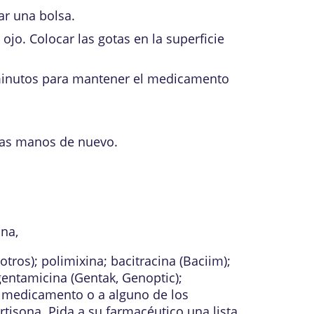
ar una bolsa.
ojo. Colocar las gotas en la superficie
3 minutos para mantener el medicamento
 las manos de nuevo.
ona,
tros); polimixina; bacitracina (Baciim);
gentamicina (Gentak, Genoptic);
o medicamento o a alguno de los
tisona. Pida a su farmacéutico una lista