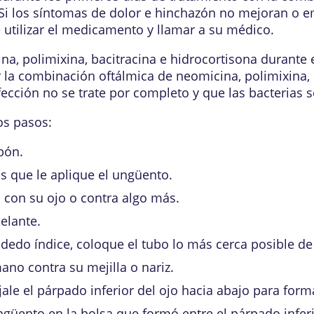
. Si los síntomas de dolor e hinchazón no mejoran o
e utilizar el medicamento y llamar a su médico.
a, polimixina, bacitracina e hidrocortisona durante 
ar la combinación oftálmica de neomicina, polimixina,
ección no se trate por completo y que las bacterias se
os pasos:
bón.
ás que le aplique el ungüento.
o con su ojo o contra algo más.
elante.
 dedo índice, coloque el tubo lo más cerca posible de
ano contra su mejilla o nariz.
ale el párpado inferior del ojo hacia abajo para form
üento en la bolsa que formó entre el párpado inferio