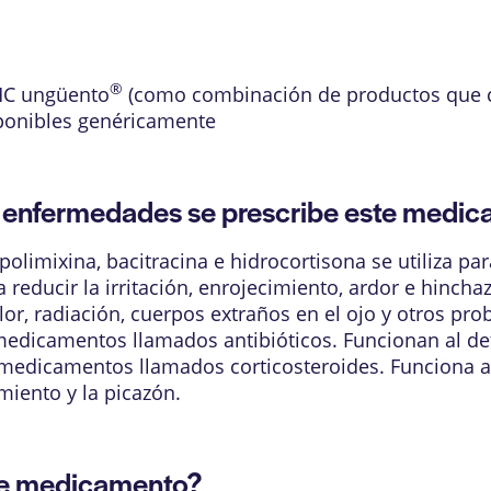
®
HC ungüento
(como combinación de productos que co
ponibles genéricamente
enfermedades se prescribe este medi
limixina, bacitracina e hidrocortisona se utiliza para
 reducir la irritación, enrojecimiento, ardor e hincha
or, radiación, cuerpos extraños en el ojo y otros pro
medicamentos llamados antibióticos. Funcionan al dete
medicamentos llamados corticosteroides. Funciona al 
miento y la picazón.
te medicamento?