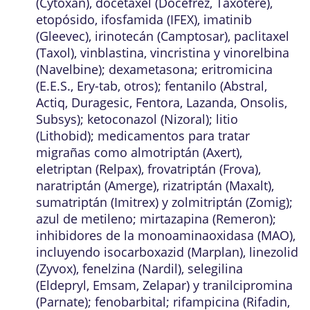
(Cytoxan), docetaxel (Docefrez, Taxotere),
etopósido, ifosfamida (IFEX), imatinib
(Gleevec), irinotecán (Camptosar), paclitaxel
(Taxol), vinblastina, vincristina y vinorelbina
(Navelbine); dexametasona; eritromicina
(E.E.S., Ery-tab, otros); fentanilo (Abstral,
Actiq, Duragesic, Fentora, Lazanda, Onsolis,
Subsys); ketoconazol (Nizoral); litio
(Lithobid); medicamentos para tratar
migrañas como almotriptán (Axert),
eletriptan (Relpax), frovatriptán (Frova),
naratriptán (Amerge), rizatriptán (Maxalt),
sumatriptán (Imitrex) y zolmitriptán (Zomig);
azul de metileno; mirtazapina (Remeron);
inhibidores de la monoaminaoxidasa (MAO),
incluyendo isocarboxazid (Marplan), linezolid
(Zyvox), fenelzina (Nardil), selegilina
(Eldepryl, Emsam, Zelapar) y tranilcipromina
(Parnate); fenobarbital; rifampicina (Rifadin,